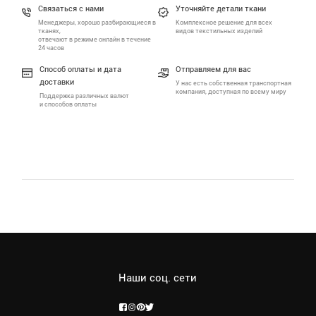
Связаться с нами
Уточняйте детали ткани
Менеджеры, хорошо разбирающиеся в
Комплексное решение для всех
тканях,
видов текстильных изделий
отвечают в режиме онлайн в течение
24 часов
Способ оплаты и дата
Отправляем для вас
доставки
У нас есть собственная транспортная
компания, доступная по всему миру
Поддержка различных валют
и способов оплаты
Наши соц. сети