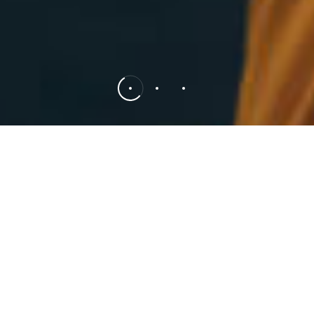
ТКАНЬ ДЛЯ ОДЕЖДЫ
Мы стремимся удовлетворить разнообразные потребности
наших клиентов по всему миру, специализируясь на
производстве различных тканей, в том числе тканей со
спандексом, физических эластичних тканей, тканей с
покрытием PU/PVC, тканеи с мембраной PU /TPU, курточных
тканей из полиэфира и нейлона, таффеты, таслоны,
оксфорда и т.д. Благодаря этим тканям люди ведут активный
образ жизни и нуждаются в надежной защитной одежде.