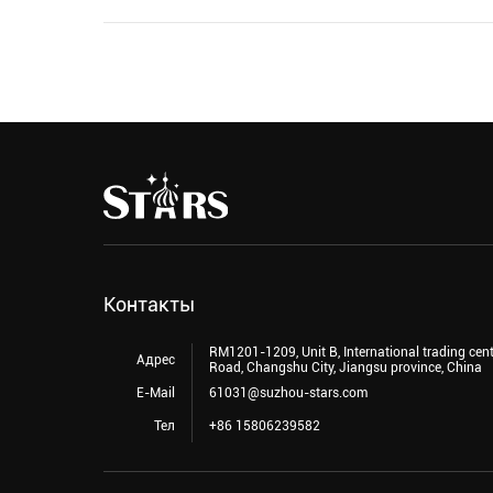
Контакты
RM1201-1209, Unit B, International trading cen
Адрес
Road, Changshu City, Jiangsu province, China
E-Mail
61031@suzhou-stars.com
Тел
+86 15806239582