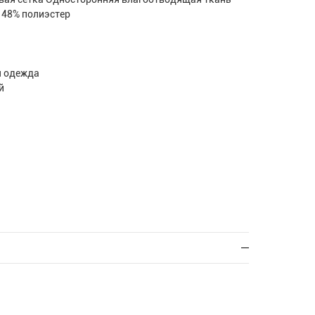
 48% полиэстер
я одежда
й