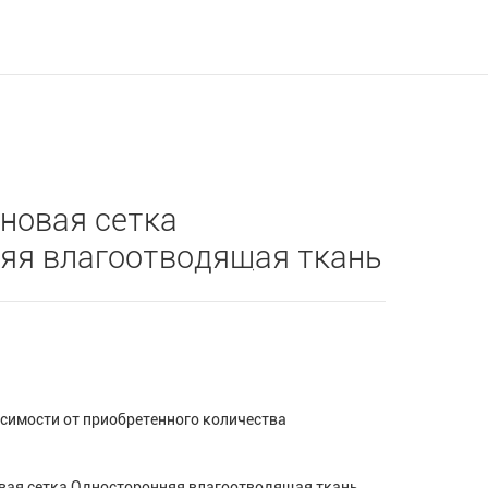
новая сетка
яя влагоотводящая ткань
симости от приобретенного количества
вая сетка Односторонняя влагоотводящая ткань