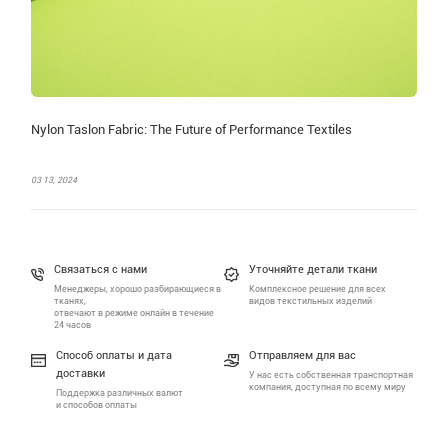
Nylon Taslon Fabric: The Future of Performance Textiles
03 13, 2024
Связаться с нами
Уточняйте детали ткани
Менеджеры, хорошо разбирающиеся в
Комплексное решение для всех
тканях,
видов текстильных изделий
отвечают в режиме онлайн в течение
24 часов
Способ оплаты и дата
Отправляем для вас
доставки
У нас есть собственная транспортная
компания, доступная по всему миру
Поддержка различных валют
и способов оплаты