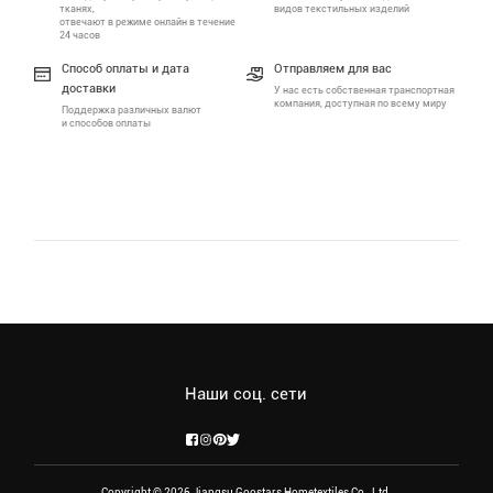
тканях,
видов текстильных изделий
отвечают в режиме онлайн в течение
24 часов
Способ оплаты и дата
Отправляем для вас
доставки
У нас есть собственная транспортная
компания, доступная по всему миру
Поддержка различных валют
и способов оплаты
Наши соц. сети
Copyright © 2026 Jiangsu Goostars Hometextiles Co., Ltd.