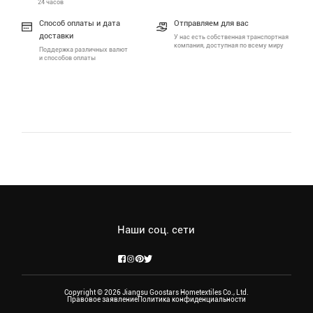
24 часов
Способ оплаты и дата
Отправляем для вас
доставки
У нас есть собственная транспортная
компания, доступная по всему миру
Поддержка различных валют
и способов оплаты
Наши соц. сети
Copyright © 2026 Jiangsu Goostars Hometextiles Co., Ltd.
Правовое заявление
Политика конфиденциальности